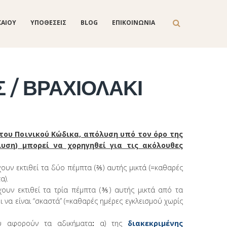
ΚΑΙΟΥ
ΥΠΟΘΕΣΕΙΣ
BLOG
ΕΠΙΚΟΙΝΩΝΙΑ
 / ΒΡΑΧΙΟΛΑΚΙ
του Ποινικού Κώδικα, απόλυση υπό τον όρο της
λυση)
μπορεί να χορηγηθεί για τις ακόλουθες
έχουν εκτιθεί τα δύο πέμπτα (⅖) αυτής μικτά (=καθαρές
α).
χουν εκτιθεί τα τρία πέμπτα (⅗) αυτής μικτά από τα
 να είναι “σκαστά” (=καθαρές ημέρες εγκλεισμού χωρίς
υ αφορούν τα αδικήματα
:
α) της
διακεκριμένης