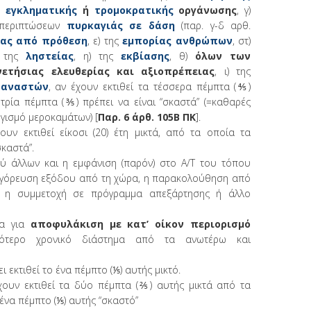
β)
εγκληματικής
ή
τρομοκρατικής
οργάνωσης
, γ)
ν περιπτώσεων
πυρκαγιάς σε δάση
(παρ. γ-δ αρθ.
ας από πρόθεση
, ε) της
εμπορίας ανθρώπων
, στ)
 της
ληστείας
, η) της
εκβίασης
, θ)
όλων των
ετήσιας ελευθερίας και αξιοπρέπειας
, ι) της
ταναστών
, αν έχουν εκτιθεί τα τέσσερα πέμπτα (⅘)
τρία πέμπτα (⅗) πρέπει να είναι “σκαστά” (=καθαρές
γισμό μεροκαμάτων) [
Παρ. 6 άρθ. 105Β ΠΚ
].
χουν εκτιθεί είκοσι (20) έτη μικτά, από τα οποία τα
σκαστά”.
ξύ άλλων και η εμφάνιση (παρόν) στο Α/Τ του τόπου
παγόρευση εξόδου από τη χώρα, η παρακολούθηση από
ς, η συμμετοχή σε πρόγραμμα απεξάρτησης ή άλλο
τα για
αποφυλάκιση με κατ’ οίκον περιορισμό
ότερο χρονικό διάστημα από τα ανωτέρω και
χει εκτιθεί το ένα πέμπτο (⅕) αυτής μικτό.
έχουν εκτιθεί τα δύο πέμπτα (⅖) αυτής μικτά από τα
 ένα πέμπτο (⅕) αυτής “σκαστό”