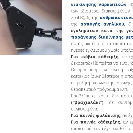
διακίνησης ναρκωτικών
, 
των ιδιαίτερα διακεκριμένω
265ΠΚ), δ) της
ανθρωποκτονί
της
αρπαγής ανηλίκου
, ζ)
εγκλημάτων κατά της γεν
παράνομης διακίνησης με
αυτής μικτά από τα οποία τα 
ημέρες εγκλεισμού χωρίς υπολο
Για ισόβια κάθειρξη
, αν έ
δεκαοκτώ (18) πρέπει να είναι “
Οι όροι μπορεί να είναι μετα
κατοικίας (συνηθέστερο), η α
επιμελητή κοινωνικής αρωγή
θεραπευτικό πρόγραμμα κλπ.
Προβλέπεται και η δυνατότη
(“βραχιολάκι”)
, σε συντομ
συγκεκριμένα:
Για ποινές φυλάκισης
, αν έ
Για ποινές κάθειρξης
, αν 
οποία πρέπει να έχει εκτιθεί το