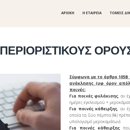
ΑΡΧΙΚΗ
Η ΕΤΑΙΡΕΙΑ
ΤΟΜΕΙΣ ΔΙ
ΠΕΡΙΟΡΙΣΤΙΚΟΥΣ ΟΡΟΥΣ
Σύμφωνα με το άρθρο 105Β 
ανάκλησης (υφ όρον από
ποινές:
Για ποινές φυλάκισης
, αν 
ημέρες εγκλεισμού + μεροκάματ
Για ποινές κάθειρξης
, αν έ
οποία τα δύο πέμπτα (⅖) πρέπει
υπολογισμό μεροκαμάτων).
Για ποινές κάθειρξης
πο