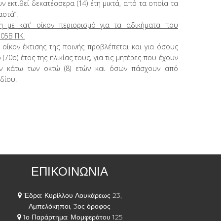
υν εκτιθεί δεκατέσσερα (14) έτη μικτά, από τα οποία τα
αστά”.
η με κατ' οίκον περιορισμό για τα αδικήματα που
105Β ΠΚ.
 οίκον έκτισης της ποινής προβλέπεται και για όσους
70ο) έτος της ηλικίας τους, για τις μητέρες που έχουν
νων κάτω των οκτώ (8) ετών και όσων πάσχουν από
δίου.
ΕΠΙΚΟΙΝΩΝΙΑ
Έδρα: Κυρίλλου Λουκάρεως 23,
Αμπελόκηποι, 3ος όροφος
1ο Παράρτημα: Μομφεράτου 125