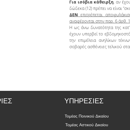
Για ισόβια κάθειρξη
, αν έχο
δώδεκα (12) πρέπει να είναι “σκ
ΔΕΝ
επιτρέπεται αποφυλάκισ
αναφέρονται στην
παρ. 6 άρθ. 
Η ως άνω δυνατότητα της κατ’
έχουν υπερβεί το εβδομηκοστό (
την επιμέλεια ανηλίκων τέκ
σοβαρές ασθένειες τελικού στα
ΙΕΣ
ΥΠΗΡΕΣΙΕΣ
Τομέας Ποινικού Δικαίου
Τομέας Αστικού Δικαίου