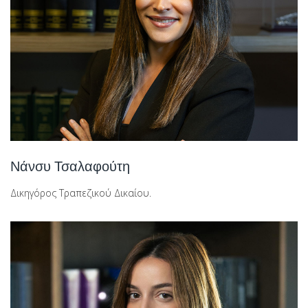
Νάνσυ Τσαλαφούτη
Δικηγόρος Τραπεζικού Δικαίου.