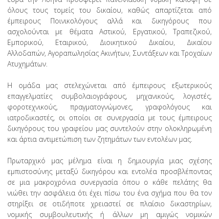
όλους τους τομείς του δικαίου, καθώς απαρτίζεται από
έμπειρους Ποινικολόγους αλλά και δικηγόρους που
ασχολούνται με θέματα Αστικού, Εργατικού, Τραπεζικού,
Εμπορικού, Εταιρικού, Διοικητικού Δικαίου, Δικαίου
Αλλοδαπών, Αγοραπωλησίας Ακινήτων, Συντάξεων και Τροχαίων
Ατυχημάτων.
Η ομάδα μας στελεχώνεται από έμπειρους εξωτερικούς
επαγγελματίες συμβολαιογράφους, μηχανικούς, λογιστές,
φοροτεχνικούς, πραγματογνώμονες, γραφολόγους και
ιατροδικαστές, οι οποίοι σε συνεργασία με τους έμπειρους
δικηγόρους του γραφείου μας συντελούν στην ολοκληρωμένη
και άρτια αντιμετώπιση των ζητημάτων των εντολέων μας.
Πρωταρχικό μας μέλημα είναι η δημιουργία μιας σχέσης
εμπιστοσύνης μεταξύ δικηγόρου και εντολέα προσβλέποντας
σε μια μακροχρόνια συνεργασία όπου ο κάθε πελάτης θα
νιώθει την ασφάλεια ότι έχει πίσω του ένα σχήμα που θα τον
στηρίξει σε οτιδήποτε χρειαστεί σε πλαίσιο δικαστηρίων,
νομικής συμβουλευτικής ή άλλων μη αμιγώς νομικών