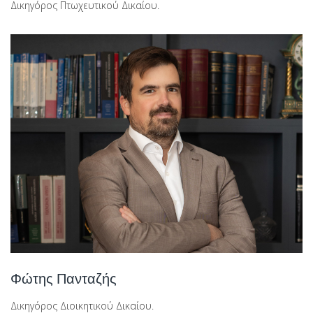
Δικηγόρος Πτωχευτικού Δικαίου.
Φώτης Πανταζής
Δικηγόρος Διοικητικού Δικαίου.