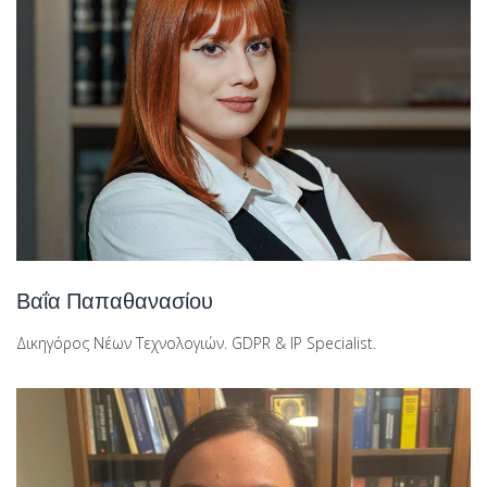
Βαΐα Παπαθανασίου
Δικηγόρος Νέων Τεχνολογιών. GDPR & IP Specialist.