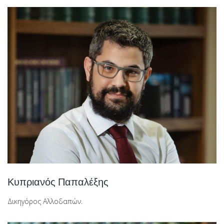
Κυπριανός Παπαλέξης
Δικηγόρος Αλλοδαπών.