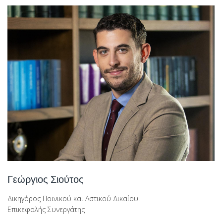
Γεώργιος Σιούτος
Δικηγόρος Ποινικού και Αστικού Δικαίου.
Επικεφαλής Συνεργάτης