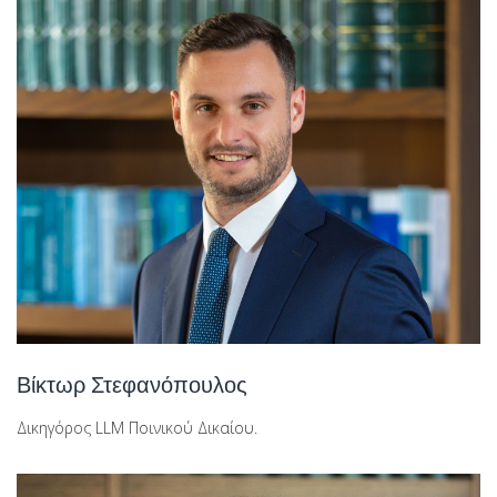
Βίκτωρ Στεφανόπουλος
Δικηγόρος LLM Ποινικού Δικαίου.