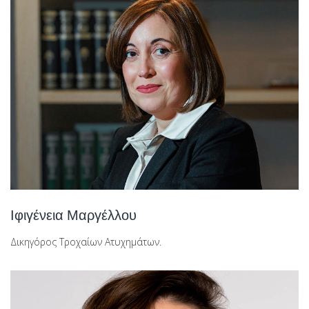
Ιφιγένεια Μαργέλλου
Δικηγόρος Τροχαίων Ατυχημάτων.