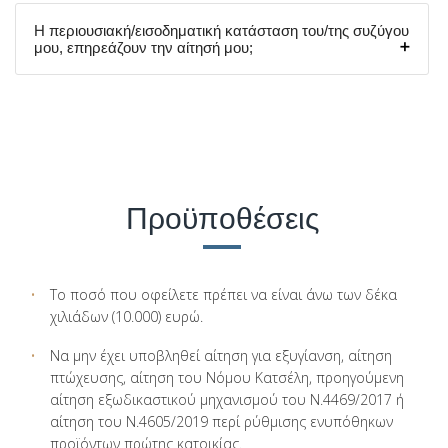
Η περιουσιακή/εισοδηματική κατάσταση του/της συζύγου
μου, επηρεάζουν την αίτησή μου;
Προϋποθέσεις
Το ποσό που οφείλετε πρέπει να είναι άνω των δέκα
χιλιάδων (10.000) ευρώ.
Να μην έχει υποβληθεί αίτηση για εξυγίανση, αίτηση
πτώχευσης, αίτηση του Νόμου Κατσέλη, προηγούμενη
αίτηση εξωδικαστικού μηχανισμού του Ν.4469/2017 ή
αίτηση του Ν.4605/2019 περί ρύθμισης ενυπόθηκων
προϊόντων πρώτης κατοικίας.