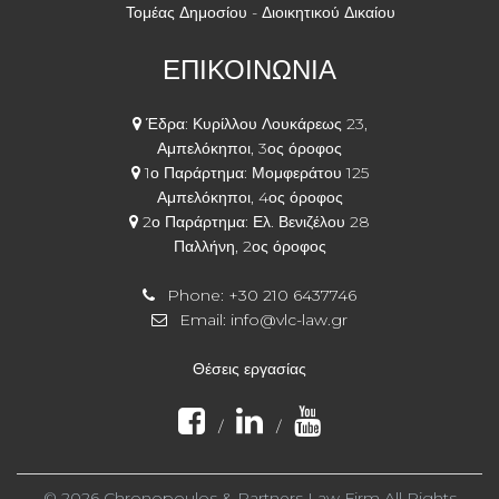
Τομέας Δημοσίου - Διοικητικού Δικαίου
ΕΠΙΚΟΙΝΩΝΙΑ
Έδρα: Κυρίλλου Λουκάρεως 23,
Αμπελόκηποι, 3ος όροφος
1ο Παράρτημα: Μομφεράτου 125
Αμπελόκηποι, 4ος όροφος
2ο Παράρτημα: Ελ. Βενιζέλου 28
Παλλήνη, 2ος όροφος
Phone:
+30 210 6437746
Email:
info@vlc-law.gr
Θέσεις εργασίας
/
/
© 2026 Chronopoulos & Partners Law Firm All Rights