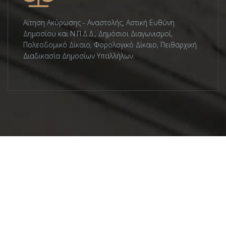
Αίτηση Ακύρωσης - Αναστολής, Αστική Ευθύνη
Δημοσίου και Ν.Π.Δ.Δ., Δημόσιοι Διαγωνισμοί,
Πολεοδομικό Δίκαιο, Φορολογικό Δίκαιο, Πειθαρχική
Διαδικασία Δημοσίων Υπαλλήλων.