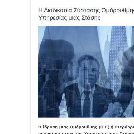
Η Διαδικασία Σύστασης Ομόρρυθμης
Υπηρεσίας μιας Στάσης
Η ίδρυση μιας Ομόρρυθμης (Ο.Ε.) ή Ετερόρρυ
σημαντικά μέσω της Υπηρεσίας μιας Στάση