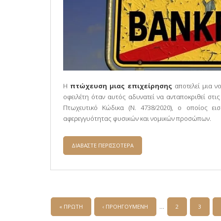
Η
πτώχευση μιας επιχείρησης
αποτελεί μια ν
οφειλέτη όταν αυτός αδυνατεί να ανταποκριθεί στις
Πτωχευτικό Κώδικα (Ν. 4738/2020), ο οποίος ει
αφερεγγυότητας φυσικών και νομικών προσώπων.
ΔΙΑΒΑΣΤΕ ΠΕΡΙΣΣΟΤΕΡΑ
ΓΙΑ Η ΠΤΩΧΕΥΣΗ ΕΠΙΧΕΙΡΗΣΗΣ Σ
Σελίδες
…
« ΠΡΩΤΗ
‹ ΠΡΟΗΓΟΥΜΕΝΗ
2
3