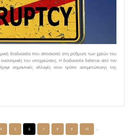
ομική διαδικασία που αποσκοπεί στη ρύθμιση των χρεών του
 οικονομικές του υποχρεώσεις. Η διαδικασία διέπεται από τον
σήγαγε σημαντικές αλλαγές στον τρόπο αντιμετώπισης της
ΤΗΝ ΕΛΛΑΔΑ
…
4
5
6
7
8
9
10