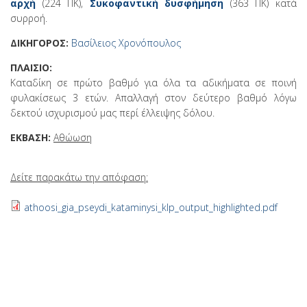
αρχή
(224 ΠΚ),
Συκοφαντική δυσφήμηση
(363 ΠΚ) κατά
συρροή.
ΔΙΚΗΓΟΡΟΣ:
Βασίλειος Χρονόπουλος
ΠΛΑΙΣΙΟ:
Καταδίκη σε πρώτο βαθμό για όλα τα αδικήματα σε ποινή
φυλακίσεως 3 ετών. Απαλλαγή στον δεύτερο βαθμό λόγω
δεκτού ισχυρισμού μας περί έλλειψης δόλου.
ΕΚΒΑΣΗ:
Αθώωση
Δείτε παρακάτω την απόφαση:
athoosi_gia_pseydi_kataminysi_klp_output_highlighted.pdf