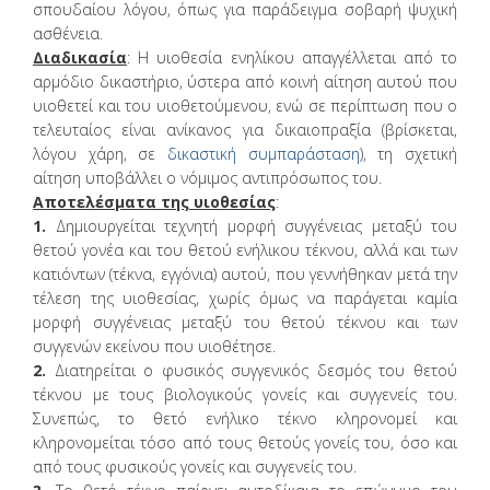
σπουδαίου λόγου, όπως για παράδειγμα σοβαρή ψυχική
ασθένεια.
Διαδικασία
: Η υιοθεσία ενηλίκου απαγγέλλεται από το
αρμόδιο δικαστήριο, ύστερα από κοινή αίτηση αυτού που
υιοθετεί και του υιοθετούμενου, ενώ σε περίπτωση που ο
τελευταίος είναι ανίκανος για δικαιοπραξία (βρίσκεται,
λόγου χάρη, σε
δικαστική συμπαράσταση
), τη σχετική
αίτηση υποβάλλει ο νόμιμος αντιπρόσωπος του.
Αποτελέσματα της υιοθεσίας
:
1.
Δημιουργείται τεχνητή μορφή συγγένειας μεταξύ του
θετού γονέα και του θετού ενήλικου τέκνου, αλλά και των
κατιόντων (τέκνα, εγγόνια) αυτού, που γεννήθηκαν μετά την
τέλεση της υιοθεσίας, χωρίς όμως να παράγεται καμία
μορφή συγγένειας μεταξύ του θετού τέκνου και των
συγγενών εκείνου που υιοθέτησε.
2.
Διατηρείται ο φυσικός συγγενικός δεσμός του θετού
τέκνου με τους βιολογικούς γονείς και συγγενείς του.
Συνεπώς, το θετό ενήλικο τέκνο κληρονομεί και
κληρονομείται τόσο από τους θετούς γονείς του, όσο και
από τους φυσικούς γονείς και συγγενείς του.