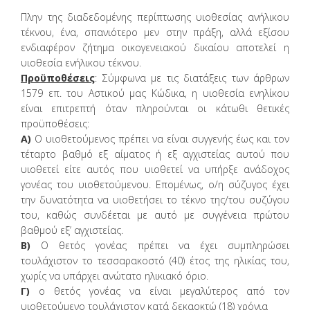
Πλην της διαδεδομένης περίπτωσης υιοθεσίας ανήλικου
τέκνου, ένα, σπανιότερο μεν στην πράξη, αλλά εξίσου
ενδιαφέρον ζήτημα οικογενειακού δικαίου αποτελεί η
υιοθεσία ενήλικου τέκνου.
Προϋποθέσεις
: Σύμφωνα με τις διατάξεις των άρθρων
1579 επ. του Αστικού μας Κώδικα, η υιοθεσία ενηλίκου
είναι επιτρεπτή όταν πληρούνται οι κάτωθι θετικές
προϋποθέσεις:
Α)
Ο υιοθετούμενος πρέπει να είναι συγγενής έως και τον
τέταρτο βαθμό εξ αίματος ή εξ αγχιστείας αυτού που
υιοθετεί είτε αυτός που υιοθετεί να υπήρξε ανάδοχος
γονέας του υιοθετούμενου. Επομένως, ο/η σύζυγος έχει
την δυνατότητα να υιοθετήσει το τέκνο της/του συζύγου
του, καθώς συνδέεται με αυτό με συγγένεια πρώτου
βαθμού εξ’ αγχιστείας.
Β)
O θετός γονέας πρέπει να έχει συμπληρώσει
τουλάχιστον το τεσσαρακοστό (40) έτος της ηλικίας του,
χωρίς να υπάρχει ανώτατο ηλικιακό όριο.
Γ)
ο θετός γονέας να είναι μεγαλύτερος από τον
υιοθετούμενο τουλάχιστον κατά δεκαοκτώ (18) χρόνια