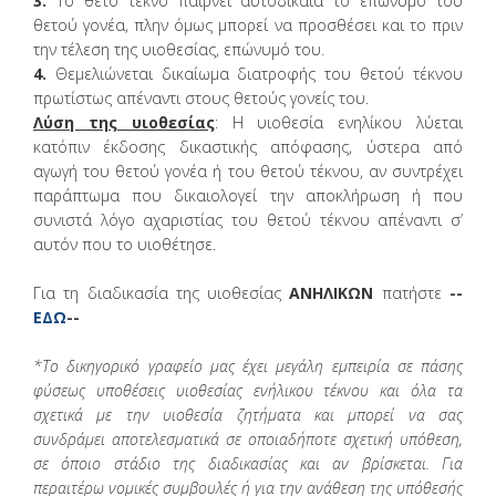
3.
Το θετό τέκνο παίρνει αυτοδίκαια το επώνυμο του
θετού γονέα, πλην όμως μπορεί να προσθέσει και το πριν
την τέλεση της υιοθεσίας, επώνυμό του.
4.
Θεμελιώνεται δικαίωμα διατροφής του θετού τέκνου
πρωτίστως απέναντι στους θετούς γονείς του.
Λύση της υιοθεσίας
: H υιοθεσία ενηλίκου λύεται
κατόπιν έκδοσης δικαστικής απόφασης, ύστερα από
αγωγή του θετού γονέα ή του θετού τέκνου, αν συντρέχει
παράπτωμα που δικαιολογεί την αποκλήρωση ή που
συνιστά λόγο αχαριστίας του θετού τέκνου απέναντι σ’
αυτόν που το υιοθέτησε.
Για τη διαδικασία της υιοθεσίας
ΑΝΗΛΙΚΩΝ
πατήστε
--
ΕΔΩ
--
*Το
δικηγορικό
γραφείο μας έχει μεγάλη εμπειρία σε πάσης
φύσεως υποθέσεις υιοθεσίας ενήλικου τέκνου και όλα τα
σχετικά με την υιοθεσία ζητήματα και μπορεί να σας
συνδράμει αποτελεσματικά σε οποιαδήποτε σχετική υπόθεση,
σε όποιο στάδιο της διαδικασίας και αν βρίσκεται. Για
περαιτέρω νομικές συμβουλές ή για την ανάθεση της υπόθεσής