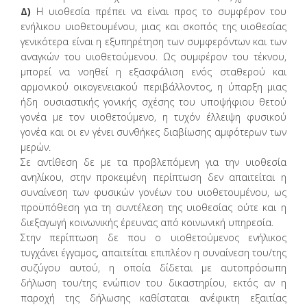
Δ)
Η υιοθεσία πρέπει να είναι προς το συμφέρον του
ενήλικου υιοθετουμένου, μιας και σκοπός της υιοθεσίας
γενικότερα είναι η εξυπηρέτηση των συμφερόντων και των
αναγκών του υιοθετούμενου. Ως συμφέρον του τέκνου,
μπορεί να νοηθεί η εξασφάλιση ενός σταθερού και
αρμονικού οικογενειακού περιβάλλοντος, η ύπαρξη μιας
ήδη ουσιαστικής γονικής σχέσης του υποψήφιου θετού
γονέα με τον υιοθετούμενο, η τυχόν έλλειψη φυσικού
γονέα και οι εν γένει συνθήκες διαβίωσης αμφότερων των
μερών.
Σε αντίθεση δε με τα προβλεπόμενη για την υιοθεσία
ανηλίκου, στην προκειμένη περίπτωση δεν απαιτείται η
συναίνεση των φυσικών γονέων του υιοθετουμένου, ως
προϋπόθεση για τη συντέλεση της υιοθεσίας ούτε και η
διεξαγωγή κοινωνικής έρευνας από κοινωνική υπηρεσία.
Στην περίπτωση δε που ο υιοθετούμενος ενήλικος
τυγχάνει έγγαμος, απαιτείται επιπλέον η συναίνεση του/της
συζύγου αυτού, η οποία δίδεται με αυτοπρόσωπη
δήλωση του/της ενώπιον του δικαστηρίου, εκτός αν η
παροχή της δήλωσης καθίσταται ανέφικτη εξαιτίας