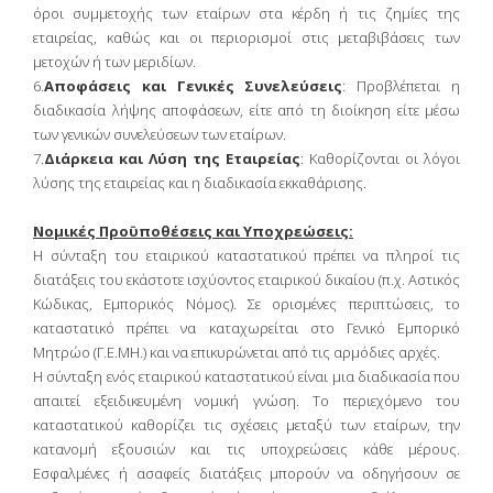
όροι συμμετοχής των εταίρων στα κέρδη ή τις ζημίες της
εταιρείας, καθώς και οι περιορισμοί στις μεταβιβάσεις των
μετοχών ή των μεριδίων.
6.
Αποφάσεις και Γενικές Συνελεύσεις
: Προβλέπεται η
διαδικασία λήψης αποφάσεων, είτε από τη διοίκηση είτε μέσω
των γενικών συνελεύσεων των εταίρων.
7.
Διάρκεια και Λύση της Εταιρείας
: Καθορίζονται οι λόγοι
λύσης της εταιρείας και η διαδικασία εκκαθάρισης.
Νομικές Προϋποθέσεις και Υποχρεώσεις:
Η σύνταξη του εταιρικού καταστατικού πρέπει να πληροί τις
διατάξεις του εκάστοτε ισχύοντος εταιρικού δικαίου (π.χ. Αστικός
Κώδικας, Εμπορικός Νόμος). Σε ορισμένες περιπτώσεις, το
καταστατικό πρέπει να καταχωρείται στο Γενικό Εμπορικό
Μητρώο (Γ.Ε.ΜΗ.) και να επικυρώνεται από τις αρμόδιες αρχές.
Η σύνταξη ενός εταιρικού καταστατικού είναι μια διαδικασία που
απαιτεί εξειδικευμένη νομική γνώση. Το περιεχόμενο του
καταστατικού καθορίζει τις σχέσεις μεταξύ των εταίρων, την
κατανομή εξουσιών και τις υποχρεώσεις κάθε μέρους.
Εσφαλμένες ή ασαφείς διατάξεις μπορούν να οδηγήσουν σε