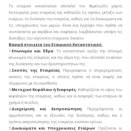
Το εταιρικό καταστατικό αποτελεί τον θεμελιώδη χάρτη
λειτουργίας μιας εταιρείας και καθορίζει τις σχέσεις μεταξύ των
εταίρων, τη διοίκηση της εταιρείας, καθώς και τα δικαιώματα και
τις υποχρεώσεις των μερών. Είναι ένα έγγραφο που πρέπει να
συντάσσεται με ακρίβεια και σαφήνεια, λαμβάνοντας υπόψη τις
διατάξεις του ισχύοντος εταιρικού δικαίου.
Βασικά στοιχεία του Εταιρικού Καταστατικού:
1.
Επωνυμία και Έδρα
: Το καταστατικό ορίζει την επίσημη
επωνυμία της εταιρείας και την έδρα της, που αποτελεί το κέντρο
της διοίκησης και των δραστηριοτήτων της.
2.
Σκοπός της Εταιρείας
: Περιγράφεται ο επιχειρηματικός
σκοπός της εταιρείας, ο οποίος πρέπει να είναι σαφής και
σύμφωνος με τη νομοθεσία.
3.
Μετοχικό Κεφάλαιο ή Εισφορές
: Καθορίζεται το ύψος του
κεφαλαίου της εταιρείας, καθώς και οι εισφορές των εταίρων σε
χρήμα ή σε είδος.
4.
Διαχείριση και Εκπροσώπηση
: Περιγράφονται οι
αρμοδιότητες και οι εξουσίες της διοίκησης, καθώς και ο
τρόπος εκπροσώπησης της εταιρείας ενώπιον τρίτων.
5.
Δικαιώματα και Υποχρεώσεις Εταίρων
: Ορίζονται οι