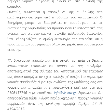
σοβαρές νομικές διαφορές ή ακόμα και στη διάλυση της
εταιρείας.
Συνεπώς, συνιστάται η παροχή νομικής συμβουλής από
εξειδικευμένο δικηγόρο κατά τη σύνταξη του καταστατικού. Ο
δικηγόρος μπορεί να διασφαλίσει τη συμμόρφωση με τις
διατάξεις της νομοθεσίας, να προσαρμόσει το καταστατικό στις
ανάγκες των εταίρων και να προλάβει μελλοντικές διαφωνίες.
Έτσι, εξασφαλίζεται η ομαλή λειτουργία της εταιρείας και η
προστασία των συμφερόντων όλων των μερών που συμμετέχουν
σε αυτήν.
δικηγορικό
γραφείο μας έχει μεγάλη εμπειρία σε θέματα
*Το
καταστατικών εταιρειών και μπορεί να σας συνδράμει
αποτελεσματικά στη σύνταξη του καταστατικού της εταιρείας
σας όποια μορφή κι αν έχετε επιλέξει γι' αυτήν. Για περαιτέρω
νομικές συμβουλές ή για την ανάθεση της υπόθεσής σας στο
γραφείο μας μπορείτε να επικοινωνήσετε μαζί μας στο τηλ.
2106437746 ή με email στο
info@vlc-law.gr
. Σημειώνεται ότι
απαγορεύεται βάσει Κώδικα περί Δικηγόρων η παροχή νομικών
συμβουλών άνευ της ανάλογης αμοιβής (άρθρο 57 Ν.
4194/2013).