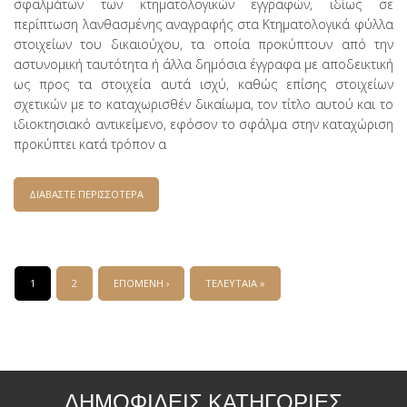
σφαλμάτων των κτηματολογικών εγγραφών, ιδίως σε
περίπτωση λανθασμένης αναγραφής στα Κτηματολογικά φύλλα
στοιχείων του δικαιούχου, τα οποία προκύπτουν από την
αστυνομική ταυτότητα ή άλλα δημόσια έγγραφα με αποδεικτική
ως προς τα στοιχεία αυτά ισχύ, καθώς επίσης στοιχείων
σχετικών με το καταχωρισθέν δικαίωμα, τον τίτλο αυτού και το
ιδιοκτησιακό αντικείμενο, εφόσον το σφάλμα στην καταχώριση
προκύπτει κατά τρόπον α
ΔΙΑΒΑΣΤΕ ΠΕΡΙΣΣΟΤΕΡΑ
ΓΙΑ ΚΤΗΜΑΤΟΛΟΓΙΟ - ΔΙΟΡΘΩΣΗ ΠΡΟΔΗΛΟΥ
ΣΦΑΛΜΑΤΟΣ / ΑΓΝΩΣΤΟΥ ΙΔΙΟΚΤΗΤΗ
Σελίδες
1
2
ΕΠΟΜΕΝΗ ›
ΤΕΛΕΥΤΑΙΑ »
ΔΗΜΟΦΙΛΕΙΣ ΚΑΤΗΓΟΡΙΕΣ