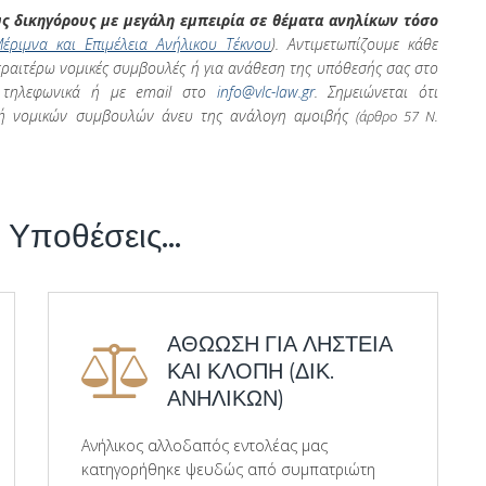
ους δικηγόρους με μεγάλη εμπειρία σε θέματα ανηλίκων τόσο
έριμνα και Επιμέλεια Ανήλικου Τέκνου
). Αντιμετωπίζουμε κάθε
περαιτέρω νομικές συμβουλές ή για ανάθεση της υπόθεσής σας στο
ς τηλεφωνικά ή με email στο
info@vlc-law.gr
. Σημειώνεται ότι
χή νομικών συμβουλών άνευ της ανάλογη αμοιβής
(άρθρο 57 Ν.
 Υποθέσεις...
ΑΘΩΩΣΗ ΓΙΑ ΛΗΣΤΕΙΑ
ΚΑΙ ΚΛΟΠΗ (ΔΙΚ.
ΑΝΗΛΙΚΩΝ)
Ανήλικος αλλοδαπός εντολέας μας
κατηγορήθηκε ψευδώς από συμπατριώτη