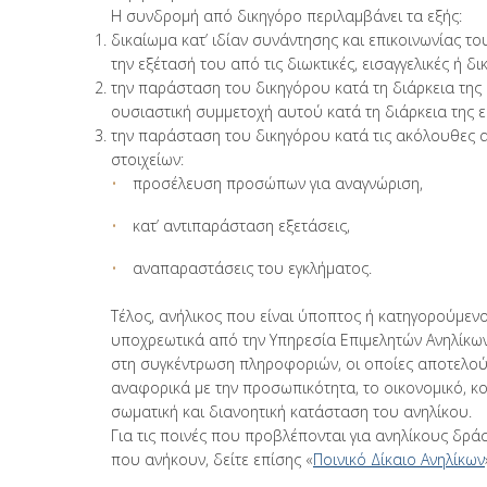
Η συνδρομή από δικηγόρο περιλαμβάνει τα εξής:
δικαίωμα κατ’ ιδίαν συνάντησης και επικοινωνίας τ
την εξέτασή του από τις διωκτικές, εισαγγελικές ή δι
την παράσταση του δικηγόρου κατά τη διάρκεια της
ουσιαστική συμμετοχή αυτού κατά τη διάρκεια της ε
την παράσταση του δικηγόρου κατά τις ακόλουθες α
στοιχείων:
προσέλευση προσώπων για αναγνώριση,
κατ’ αντιπαράσταση εξετάσεις,
αναπαραστάσεις του εγκλήματος.
Τέλος, ανήλικος που είναι ύποπτος ή κατηγορούμενος
υποχρεωτικά από την Υπηρεσία Επιμελητών Ανηλίκων
στη συγκέντρωση πληροφοριών, οι οποίες αποτελούν
αναφορικά με την προσωπικότητα, το οικονομικό, κοι
σωματική και διανοητική κατάσταση του ανηλίκου.
Για τις ποινές που προβλέπονται για ανηλίκους δρά
που ανήκουν, δείτε επίσης «
Ποινικό Δίκαιο Ανηλίκων