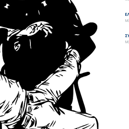
Ε
Μά
Σ
Μά