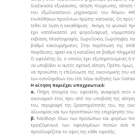
διαδικασία εξυγίανσης, αίτηση πτώχευσης, αίτησ
του εξωδικαστικού μηχανισμού του Νόμου 44
ενυπόθηκων προϊόντων πρώτης κατοικίας. Ως προς 
τεθεί σε λύση ή εκκαθάριση. Ακόμη, το φυσικό 
έχει καταδικαστεί για φοροδιαφυγή, νομιμοποί
εκβίαση, πλαστογραφία, δωροδοκία, δωροληψία, λα
βαθμό κακουργήματος. Στην περίπτωση της απά
Ασφάλισης, αρκεί και η καταδίκη σε βαθμό πλημμελ
Ο οφειλέτης δε, ο οποίος έχει εξυπηρετούμενες ή 
να υποβάλει κι αυτός σχετική αίτηση. Πρέπει όμως,
να προκύπτει η επιδείνωση της οικονομικής του κ
των εισοδημάτων του είτε λόγω αύξησης των δαπαν
Η αίτηση περιέχει υποχρεωτικά:
α.
Πλήρη στοιχεία του οφειλέτη, αναφορά στον κ
οικονομικό έτος πριν από την υποβολή της αίτηση
του, περιγραφή της δραστηριότητάς του, της οικ
αδυναμίας και των προοπτικών της επιχείρησής του,
β.
Κατάλογο όλων των προσώπων και φορέων που έ
εργαζόμενων), των οφειλομένων ποσών ανά π
προσδιορίζεται το ύψος της κάθε οφειλής,