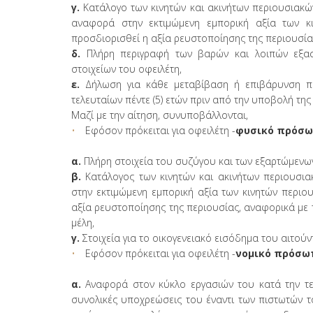
γ.
Κατάλογο των κινητών και ακινήτων περιουσιακών
αναφορά στην εκτιμώμενη εμπορική αξία των κι
προσδιορισθεί η αξία ρευστοποίησης της περιουσία
δ.
Πλήρη περιγραφή των βαρών και λοιπών εξασφ
στοιχείων του οφειλέτη,
ε.
Δήλωση για κάθε μεταβίβαση ή επιβάρυνση πε
τελευταίων πέντε (5) ετών πριν από την υποβολή της
Μαζί με την αίτηση, συνυποβάλλονται,
Εφόσον πρόκειται για οφειλέτη -
φυσικό πρόσ
α.
Πλήρη στοιχεία του συζύγου και των εξαρτώμενω
β.
Κατάλογος των κινητών και ακινήτων περιουσια
στην εκτιμώμενη εμπορική αξία των κινητών περιο
αξία ρευστοποίησης της περιουσίας, αναφορικά με 
μέλη,
γ.
Στοιχεία για το οικογενειακό εισόδημα του αιτούν
Εφόσον πρόκειται για οφειλέτη -
νομικό πρόσω
α.
Αναφορά στον κύκλο εργασιών του κατά την τελ
συνολικές υποχρεώσεις του έναντι των πιστωτών τ