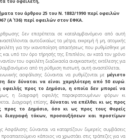
τά του οφειλέτη,
ήματα του άρθρου 25 του Ν. 1882/1990 περί οφειλών
967 (Α΄ 136) περί οφειλών στον ΕΦΚΑ.
άρθρωσης δεν επιτρέπεται σε καταλαμβανόμενο από αυτή
αναστέλλονται αυτοδικαίως τα μέτρα, εκκρεμή ή μη, ατομικής
οφειλέτη για την ικανοποίηση απαιτήσεως που ρυθμίσθηκε με
 και υπό τον όρο τήρησής της. Επιπλέον, αν κατά τον χρόνο
ναντίον του οφειλέτη διαδικασία αναγκαστικής εκτέλεσης για
λαμβανόμενο από τη ρύθμιση πιστωτή, αυτή αναστέλλεται.
ινωνικής ασφάλισης δύνανται να ρυθμίζονται με
μέγιστο
όση δεν δύναται να είναι χαμηλότερη από 50 ευρώ
.
 οφειλής προς το Δημόσιο, η οποία δεν μπορεί να
μως, η διαγραφή οφειλής παρακρατουμένων φόρων κι
εται. Διαγραφή επίσης,
δύναται να επέλθει κι ως προς
ως προς το Δημόσιο, όσο κι ως προς τους Φορείς
ει διαγραφή τόκων, προσαυξήσεων και προστίμων
ής Ασφάλισης δύνανται να καταρτίζουν διμερείς συμβάσεις
ι προαπαιτούμενο κάποιος να χρωστάει στις τράπεζες για να