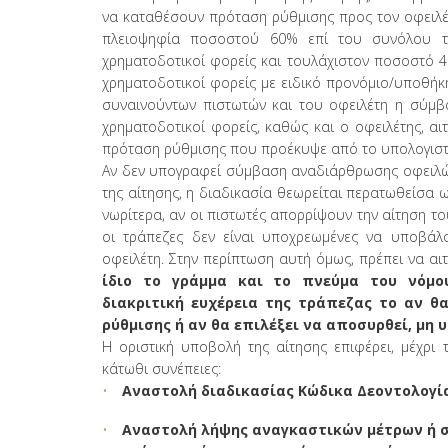
να καταθέσουν πρόταση ρύθμισης προς τον οφειλέτ
πλειοψηφία ποσοστού 60% επί του συνόλου τ
χρηματοδοτικοί φορείς και τουλάχιστον ποσοστό 
χρηματοδοτικοί φορείς με ειδικό προνόμιο/υποθή
συναινούντων πιστωτών και του οφειλέτη η σύμβα
χρηματοδοτικοί φορείς, καθώς και ο οφειλέτης, α
πρόταση ρύθμισης που προέκυψε από το υπολογιστ
Αν δεν υπογραφεί σύμβαση αναδιάρθρωσης οφειλών
της αίτησης, η διαδικασία θεωρείται περατωθείσα ω
νωρίτερα, αν οι πιστωτές απορρίψουν την αίτηση τ
οι τράπεζες δεν είναι υποχρεωμένες να υποβάλ
οφειλέτη. Στην περίπτωση αυτή όμως, πρέπει να αι
ίδιο το γράμμα και το πνεύμα του νόμο
διακριτική ευχέρεια της τράπεζας το αν θ
ρύθμισης ή αν θα επιλέξει να αποσυρθεί, μη
Η οριστική υποβολή της αίτησης επιφέρει, μέχρι 
κάτωθι συνέπειες:
Αναστολή διαδικασίας Κώδικα Δεοντολογί
Αναστολή λήψης αναγκαστικών μέτρων ή σ