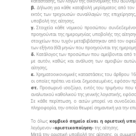
κατάστασης, των λόγων της οικονομικής του αδυναμί
β.
Δήλωση για κάθε καταβολή μερίσματος από τον ο
εκτός των τρεχουσών συναλλαγών της επιχείρησης,
υποβολή της αίτησης,
γ.
Στοιχεία κάθε νομικού προσώπου συνδεδεμένου
προηγούνται της ημερομηνίας υποβολής της αίτηση
στοιχείων που τυχόν μεταβιβάστηκαν από τον οφει
των εξήντα (60) μηνών που προηγούνται της ημερομ
δ.
Κατάλογος των προσώπων που αμείβονται από τ
με αυτόν, καθώς και ανάλυση των αμοιβών αυτών 
αίτησης,
ε.
Χρηματοοικονομικές καταστάσεις του άρθρου 16 το
οι οποίες πρέπει να είναι δημοσιευμένες, εφόσον 
στ.
Προσωρινό ισοζύγιο, εντός του τριμήνου που 
αναλυτικού καθολικού της γενικής λογιστικής, εφόσ
Σε κάθε περίπτωση, ο αιτών μπορεί να συνοδεύει
πληροφορία, την οποία θεωρεί σημαντική για την επι
Το όλως
κομβικό σημείο είναι η οριστική υ
λεγόμενον «
οριστικοποίηση
» της αίτησης.
Μετά την οριστική υποβολή της αίτησης, οι συμμετέ