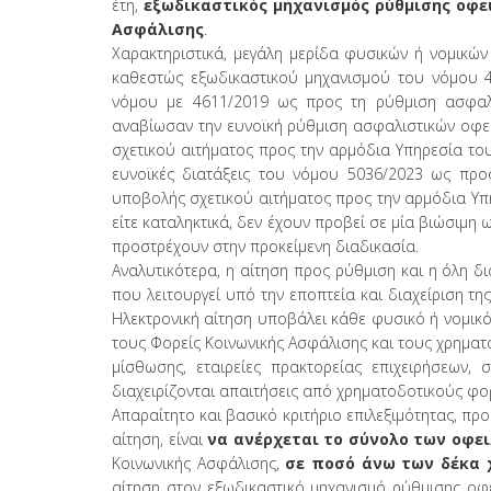
έτη,
εξωδικαστικός μηχανισμός ρύθμισης οφε
Ασφάλισης
.
Χαρακτηριστικά, μεγάλη μερίδα φυσικών ή νομικώ
καθεστώς εξωδικαστικού μηχανισμού του νόμου 44
νόμου με 4611/2019 ως προς τη ρύθμιση ασφαλι
αναβίωσαν την ευνοϊκή ρύθμιση ασφαλιστικών οφε
σχετικού αιτήματος προς την αρμόδια Υπηρεσία του 
ευνοϊκές διατάξεις του νόμου 5036/2023 ως προ
υποβολής σχετικού αιτήματος προς την αρμόδια Υπη
είτε καταληκτικά, δεν έχουν προβεί σε μία βιώσιμη
προστρέχουν στην προκείμενη διαδικασία.
Αναλυτικότερα, η αίτηση προς ρύθμιση και η όλη δ
που λειτουργεί υπό την εποπτεία και διαχείριση της Ε
Ηλεκτρονική αίτηση υποβάλει κάθε φυσικό ή νομικ
τους Φορείς Κοινωνικής Ασφάλισης και τους χρηματ
μίσθωσης, εταιρείες πρακτορείας επιχειρήσεων,
διαχειρίζονται απαιτήσεις από χρηματοδοτικούς φορεί
Απαραίτητο και βασικό κριτήριο επιλεξιμότητας, π
αίτηση, είναι
να ανέρχεται το σύνολο των οφε
Κοινωνικής Ασφάλισης,
σε ποσό άνω των δέκα χ
αίτηση στον εξωδικαστικό μηχανισμό ρύθμισης οφε