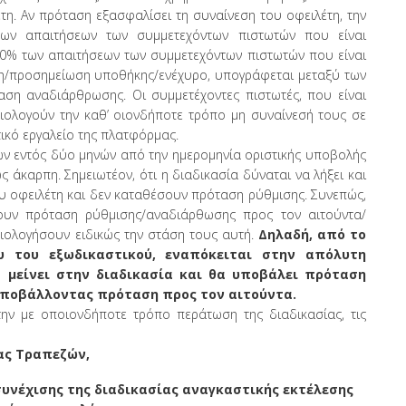
η. Αν πρόταση εξασφαλίσει τη συναίνεση του οφειλέτη, την
ων απαιτήσεων των συμμετεχόντων πιστωτών που είναι
40% των απαιτήσεων των συμμετεχόντων πιστωτών που είναι
κη/προσημείωση υποθήκης/ενέχυρο, υπογράφεται μεταξύ των
ση αναδιάρθρωσης. Οι συμμετέχοντες πιστωτές, που είναι
ιτιολογούν την καθ’ οιονδήποτε τρόπο μη συναίνεσή τους σε
ικό εργαλείο της πλατφόρμας.
 εντός δύο μηνών από την ημερομηνία οριστικής υποβολής
ς άκαρπη. Σημειωτέον, ότι η διαδικασία δύναται να λήξει και
ου οφειλέτη και δεν καταθέσουν πρόταση ρύθμισης. Συνεπώς,
ουν πρόταση ρύθμισης/αναδιάρθωσης προς τον αιτούντα/
τιολογήσουν ειδικώς την στάση τους αυτή.
Δηλαδή, από το
υ του εξωδικαστικού, εναπόκειται στην απόλυτη
α μείνει στην διαδικασία και θα υποβάλει πρόταση
 υποβάλλοντας πρόταση προς τον αιτούντα.
την με οποιονδήποτε τρόπο περάτωση της διαδικασίας, τις
ας Τραπεζών,
υνέχισης της διαδικασίας αναγκαστικής εκτέλεσης