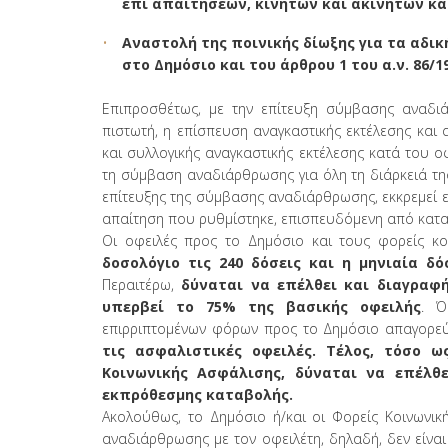
επί απαιτήσεων, κινητών και ακινήτων κα
Αναστολή της ποινικής δίωξης για τα αδικ
στο Δημόσιο και του άρθρου 1 του α.ν. 86/1
Επιπροσθέτως, με την επίτευξη σύμβασης αναδι
πιστωτή, η επίσπευση αναγκαστικής εκτέλεσης και 
και συλλογικής αναγκαστικής εκτέλεσης κατά του 
τη σύμβαση αναδιάρθρωσης για όλη τη διάρκειά της
επίτευξης της σύμβασης αναδιάρθρωσης, εκκρεμεί ε
απαίτηση που ρυθμίστηκε, επισπευδόμενη από κατα
Οι οφειλές προς το Δημόσιο και τους φορείς κο
δοσολόγιο τις 240 δόσεις και η μηνιαία δ
Περαιτέρω,
δύναται να επέλθει και διαγραφή
υπερβεί το 75% της βασικής οφειλής
. Ό
επιρριπτομένων φόρων προς το Δημόσιο απαγορεύ
τις ασφαλιστικές οφειλές. Τέλος, τόσο 
Κοινωνικής Ασφάλισης, δύναται να επέλθ
εκπρόθεσμης καταβολής.
Ακολούθως, το Δημόσιο ή/και οι Φορείς Κοινωνικ
αναδιάρθρωσης με τον οφειλέτη, δηλαδή, δεν είνα