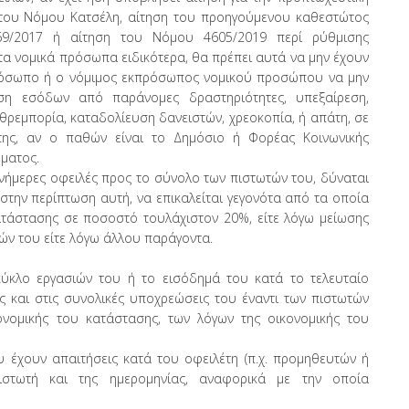
η του Νόμου Κατσέλη, αίτηση του προηγούμενου καθεστώτος
69/2017 ή αίτηση του Νόμου 4605/2019 περί ρύθμισης
τα νομικά πρόσωπα ειδικότερα, θα πρέπει αυτά να μην έχουν
πρόσωπο ή ο νόμιμος εκπρόσωπος νομικού προσώπου να μην
ηση εσόδων από παράνομες δραστηριότητες, υπεξαίρεση,
θρεμπορία, καταδολίευση δανειστών, χρεοκοπία, ή απάτη, σε
της, αν ο παθών είναι το Δημόσιο ή Φορέας Κοινωνικής
ήματος.
ενήμερες οφειλές προς το σύνολο των πιστωτών του, δύναται
 στην περίπτωση αυτή, να επικαλείται γεγονότα από τα οποία
ατάστασης σε ποσοστό τουλάχιστον 20%, είτε λόγω μείωσης
ών του είτε λόγω άλλου παράγοντα.
ύκλο εργασιών του ή το εισόδημά του κατά το τελευταίο
ς και στις συνολικές υποχρεώσεις του έναντι των πιστωτών
ονομικής του κατάστασης, των λόγων της οικονομικής του
χουν απαιτήσεις κατά του οφειλέτη (π.χ. προμηθευτών ή
ιστωτή και της ημερομηνίας, αναφορικά με την οποία