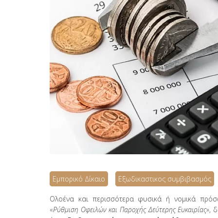
Εμπορικό Δίκαιο
Εξωδικαστικος συμβιβασμός
Ολοένα και περισσότερα φυσικά ή νομικά πρό
«
Ρύθμιση Οφειλών και Παροχής Δεύτερης Ευκαιρίας
», 