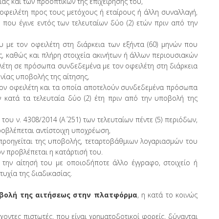
ας και των προοπτικών της επιχείρησής του,
φειλέτη προς τους μετόχους ή εταίρους ή άλλη συναλλαγή,
 που έγινε εντός των τελευταίων δύο (2) ετών πριν από την
 με τον οφειλέτη στη διάρκεια των εξήντα (60) μηνών που
ς, καθώς και πλήρη στοιχεία ακινήτων ή άλλων περιουσιακών
λέτη σε πρόσωπα συνδεδεμένα με τον οφειλέτη στη διάρκεια
ηνίας υποβολής της αίτησης,
ον οφειλέτη και τα οποία αποτελούν συνδεδεμένα πρόσωπα
κατά τα τελευταία δύο (2) έτη πριν από την υποβολή της
υ ν. 4308/2014 (Α΄ 251) των τελευταίων πέντε (5) περιόδων,
προβλέπεται αντίστοιχη υποχρέωση,
προηγείται της υποβολής, τεταρτοβάθμιων λογαριασμών του
ον προβλέπεται η κατάρτισή του.
 την αίτησή του με οποιοδήποτε άλλο έγγραφο, στοιχείο ή
τυχία της διαδικασίας.
ποβολή της αιτήσεως στην πλατφόρμα
, η κατά το κοινώς
χοντες πιστωτές, που είναι χρηματοδοτικοί φορείς, δύνανται