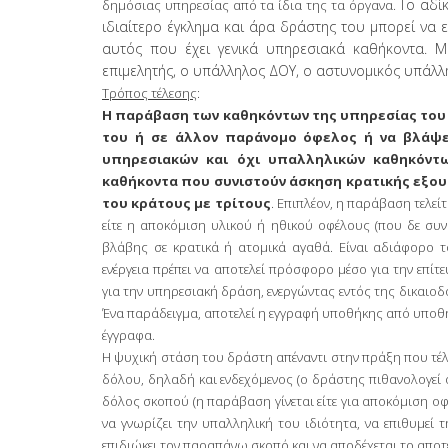
Το αδί
δημόσιας υπηρεσίας από τα ίδια της τα όργανα.
ιδιαίτερο έγκλημα και άρα δράστης του μπορεί να
αυτός που έχει γενικά υπηρεσιακά καθήκοντα. Μ
επιμελητής, ο υπάλληλος ΔΟΥ, ο αστυνομικός υπάλλ
Τρόπος τέλεσης
:
Η παράβαση των καθηκόντων της υπηρεσίας του 
του ή σε άλλον παράνομο όφελος ή να βλάψε
υπηρεσιακών και όχι υπαλληλικών καθηκόντ
καθήκοντα που συνιστούν άσκηση κρατικής εξουσ
του κράτους με τρίτους
. Επιπλέον, η παράβαση τελεί
είτε η αποκόμιση υλικού ή ηθικού οφέλους (που δε συν
βλάβης σε κρατικά ή ατομικά αγαθά. Είναι αδιάφορο το
ενέργεια πρέπει να αποτελεί πρόσφορο μέσο για την επίτ
για την υπηρεσιακή δράση, ενεργώντας εντός της δικαιοδ
Ένα παράδειγμα, αποτελεί η εγγραφή υποθήκης από υποθ
έγγραφα.
Η ψυχική στάση του δράστη απέναντι στην πράξη που τέλε
δόλου, δηλαδή και ενδεχόμενος (ο δράστης πιθανολογεί ότ
δόλος σκοπού (η παράβαση γίνεται είτε για αποκόμιση οφ
να γνωρίζει την υπαλληλική του ιδιότητα, να επιθυμε
επιδιώκει τον παραπάνω σκοπό και να αποδέχεται το αποτ