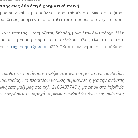
ισης έως δύο έτη ή χρηματική ποινή
.
μοσίου δικαίου μπορούν να παρασταθούν στο δικαστήριο (προς
ροσθέτως, μπορεί να παρασταθεί τρίτο πρόσωπο εάν έχει υποστεί
πικουρικότητας. Εφαρμόζεται, δηλαδή, μόνο όταν δεν υπάρχει άλλη
τιμωρεί τη συμπεριφορά του υπαλλήλου. Τέλος, είναι επιτρεπτή η
της
κατάχρησης εξουσίας
(239 ΠΚ) στο αδίκημα της παράβασης
σε υποθέσεις παράβασης καθήκοντος και μπορεί να σας συνδράμει
διαδικασίας. Για περαιτέρω νομικές συμβουλές ή για την ανάθεση
νωνήσετε μαζί μας στο τηλ. 2106437746 ή με email στο
info
@
vlc
-
περί Δικηγόρων η παροχή νομικών συμβουλών άνευ της ανάλογης