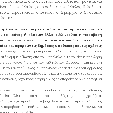
κημα συντελείται υπό ορισμένες προϋποθέσεις. Πρόκειται για
 είναι μόνο υπάλληλος, οποιοσδήποτε υπάλληλος, δηλαδή και
ερικά παραδείγματα αποτελούν ο Δήμαρχος, ο δικαστικός
ηλος κ.λπ.
πρέπει να τελείται με σκοπό να προσπορίσει στον εαυτό
ι το κράτος ή κάποιον άλλο.
Εδώ
νοείται η παράβαση
ων
. Πιο συγκεκριμένα, ως
υπηρεσιακά νοούνται εκείνα τα
ίας και αφορούν τις δημόσιες υποθέσεις και τις σχέσεις
ται με ενέργεια αλλά και με παράλειψη. Ο επιδιωκόμενος σκοπός είναι
ιστά νόμιμη αξίωση) από τον υπάλληλο ή τρίτο, είτε η πρόκληση
 είδος (γενικό ή ειδικό) των καθηκόντων. Ωστόσο, η υπηρεσιακή
ευξη του σκοπού. Τέλος, ο υπάλληλος χρειάζεται να είναι αρμόδιος
οσίας του, συμπεριλαμβανομένης και της διακριτικής του εξουσίας.
ηκοφύλακα, δεχόμενος αίτηση δίχως τα απαραίτητα δικαιολογητικά
σε είναι σημαντική. Για την παράβαση καθήκοντος αρκεί κάθε είδος
ι θα επέλθει το αποτέλεσμα και το αποδέχεται). Επίσης, χρειάζεται
έλους είτε για πρόκληση βλάβης). Αναλυτικότερα, πρέπει ο δράστης
ί την παράβαση ή παράλειψη των υπηρεσιακών του καθηκόντων, να
έλεσμα που θα επέλθει.