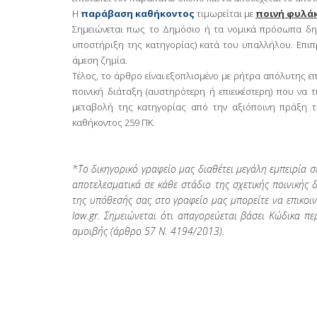
Η
παράβαση καθήκοντος
τιμωρείται με
ποινή φυλάκ
Σημειώνεται πως το Δημόσιο ή τα νομικά πρόσωπα δη
υποστήριξη της κατηγορίας) κατά του υπαλλήλου. Επιπ
άμεση ζημία.
Τέλος, το άρθρο είναι εξοπλισμένο με ρήτρα απόλυτης ε
ποινική διάταξη (αυστηρότερη ή επιεικέστερη) που να 
μεταβολή της κατηγορίας από την αξιόποινη πράξη 
καθήκοντος 259 ΠΚ.
*Το
δικηγορικό
γραφείο μας διαθέτει μεγάλη εμπειρία 
αποτελεσματικά σε κάθε στάδιο της σχετικής ποινικής 
της υπόθεσής σας στο γραφείο μας μπορείτε να επικοι
law
.
gr
. Σημειώνεται ότι απαγορεύεται βάσει Κώδικα 
αμοιβής (άρθρο 57 Ν. 4194/2013).