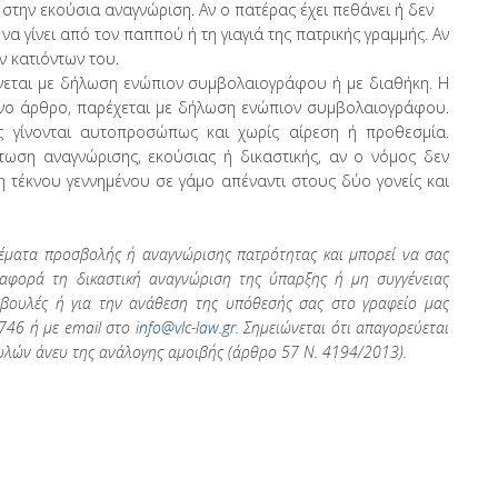
 στην εκούσια αναγνώριση. Αν ο πατέρας έχει πεθάνει ή δεν
να γίνει από τον παππού ή τη γιαγιά της πατρικής γραμμής. Αν
ν κατιόντων του.
ίνεται με δήλωση ενώπιον συμβολαιογράφου ή με διαθήκη. Η
νο άρθρο, παρέχεται με δήλωση ενώπιον συμβολαιογράφου.
ς γίνονται αυτοπροσώπως και χωρίς αίρεση ή προθεσμία.
τωση αναγνώρισης, εκούσιας ή δικαστικής, αν ο νόμος δεν
ση τέκνου γεννημένου σε γάμο απέναντι στους δύο γονείς και
 θέματα προσβολής ή αναγνώρισης πατρότητας και μπορεί να σας
αφορά τη δικαστική αναγνώριση της ύπαρξης ή μη συγγένειας
υμβουλές ή για την ανάθεση της υπόθεσής σας στο γραφείο μας
746
ή με email στο
info@vlc-law.gr
. Σημειώνεται ότι απαγορεύεται
λών άνευ της ανάλογης αμοιβής (άρθρο 57 Ν. 4194/2013).