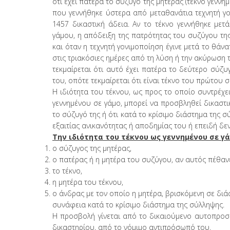
ότι έχει πατέρα το σύζυγο της μητέρας (τέκνο γεννημ
που γεννήθηκε ύστερα από μεταθανάτια τεχνητή γ
1457 δικαστική άδεια. Αν το τέκνο γεννήθηκε με
γάμου, η απόδειξη της πατρότητας του συζύγου της 
και όταν η τεχνητή γονιμοποίηση έγινε μετά το θάν
στις τριακόσιες ημέρες από τη λύση ή την ακύρωση 
τεκμαίρεται ότι αυτό έχει πατέρα το δεύτερο σύζυ
του, οπότε τεκμαίρεται ότι είναι τέκνο του πρώτου σ
Η ιδιότητα του τέκνου, ως προς το οποίο συντρέχε
γεννημένου σε γάμο, μπορεί να προσβληθεί δικαστι
το σύζυγό της ή ότι κατά το κρίσιμο διάστημα της
εξαιτίας ανικανότητας ή αποδημίας του ή επειδή δεν
Την ιδιότητα του τέκνου ως γεννημένου σε 
ο σύζυγος της μητέρας,
ο πατέρας ή η μητέρα του συζύγου, αν αυτός πέθανε
το τέκνο,
η μητέρα του τέκνου,
ο άνδρας με τον οποίο η μητέρα, βρισκόμενη σε διάσ
συνάφεια κατά το κρίσιμο διάστημα της σύλληψης.
Η προσβολή γίνεται από το δικαιούμενο αυτοπροσ
δικαστηρίου, από το νόμιμο αντιπρόσωπό του.