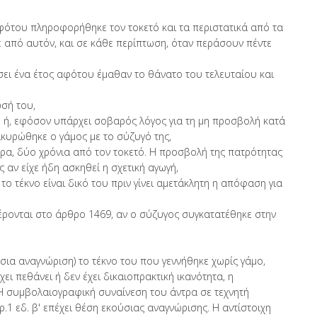
αφότου πληροφορήθηκε τον τοκετό και τα περιστατικά από τα
ε από αυτόν, και σε κάθε περίπτωση, όταν περάσουν πέντε
σει ένα έτος αφότου έμαθαν το θάνατο του τελευταίου και
ωσή του,
τό ή, εφόσον υπάρχει σοβαρός λόγος για τη μη προσβολή κατά
ακυρώθηκε ο γάμος με το σύζυγό της,
έρα, δύο χρόνια από τον τοκετό. Η προσβολή της πατρότητας
ς αν είχε ήδη ασκηθεί η σχετική αγωγή,
το τέκνο είναι δικό του πριν γίνει αμετάκλητη η απόφαση για
ρονται στο άρθρο 1469, αν ο σύζυγος συγκατατέθηκε στην
σια αναγνώριση) το τέκνο του που γεννήθηκε χωρίς γάμο,
χει πεθάνει ή δεν έχει δικαιοπρακτική ικανότητα, η
 Η συμβολαιογραφική συναίνεση του άντρα σε τεχνητή
1 εδ. β' επέχει θέση εκούσιας αναγνώρισης. Η αντίστοιχη