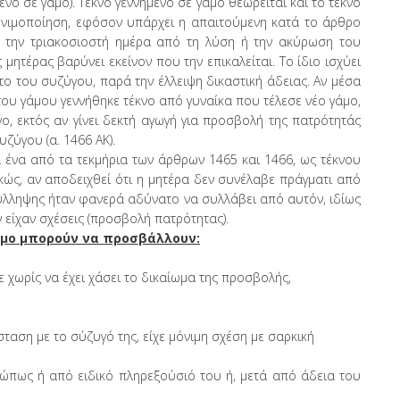
ένο σε γάμο). Τέκνο γεννημένο σε γάμο θεωρείται και το τέκνο
ονιμοποίηση, εφόσον υπάρχει η απαιτούμενη κατά το άρθρο
τά την τριακοσιοστή ημέρα από τη λύση ή την ακύρωση του
μητέρας βαρύνει εκείνον που την επικαλείται. Το ίδιο ισχύει
ατο του συζύγου, παρά την έλλειψη δικαστική άδειας. Αν μέσα
του γάμου γεννήθηκε τέκνο από γυναίκα που τέλεσε νέο γάμο,
γο, εκτός αν γίνει δεκτή αγωγή για προσβολή της πατρότητάς
υζύγου (α. 1466 ΑΚ).
ι ένα από τα τεκμήρια των άρθρων 1465 και 1466, ως τέκνου
κώς, αν αποδειχθεί ότι η μητέρα δεν συνέλαβε πράγματι από
 σύλληψης ήταν φανερά αδύνατο να συλλάβει από αυτόν, ιδίως
 είχαν σχέσεις (προσβολή πατρότητας).
γάμο μπορούν να προσβάλλουν:
 χωρίς να έχει χάσει το δικαίωμα της προσβολής,
ταση με το σύζυγό της, είχε μόνιμη σχέση με σαρκική
ώπως ή από ειδικό πληρεξούσιό του ή, μετά από άδεια του