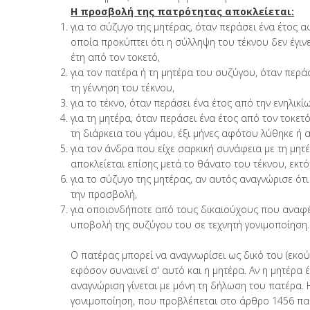
Η προσβολή της πατρότητας αποκλείεται:
για το σύζυγο της μητέρας, όταν περάσει ένα έτος 
οποία προκύπτει ότι η σύλληψη του τέκνου δεν έγιν
έτη από τον τοκετό,
για τον πατέρα ή τη μητέρα του συζύγου, όταν περά
τη γέννηση του τέκνου,
για το τέκνο, όταν περάσει ένα έτος από την ενηλικί
για τη μητέρα, όταν περάσει ένα έτος από τον τοκε
τη διάρκεια του γάμου, έξι μήνες αφότου λύθηκε ή 
για τον άνδρα που είχε σαρκική συνάφεια με τη μητ
αποκλείεται επίσης μετά το θάνατο του τέκνου, εκτό
για το σύζυγο της μητέρας, αν αυτός αναγνώρισε ότι 
την προσβολή,
για οποιονδήποτε από τους δικαιούχους που αναφέ
υποβολή της συζύγου του σε τεχνητή γονιμοποίηση.
Ο πατέρας μπορεί να αναγνωρίσει ως δικό του (εκού
εφόσον συναινεί σ' αυτό και η μητέρα. Αν η μητέρα έ
αναγνώριση γίνεται με μόνη τη δήλωση του πατέρα.
γονιμοποίηση, που προβλέπεται στο άρθρο 1456 παρ.