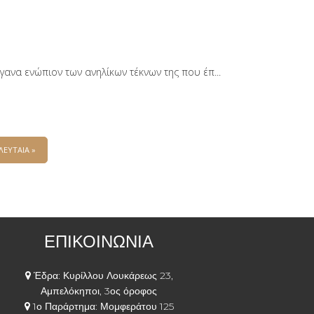
ανα ενώπιον των ανηλίκων τέκνων της που έπ...
ΛΕΥΤΑΙΑ »
ΕΠΙΚΟΙΝΩΝΙΑ
Έδρα: Κυρίλλου Λουκάρεως 23,
Αμπελόκηποι, 3ος όροφος
1ο Παράρτημα: Μομφεράτου 125