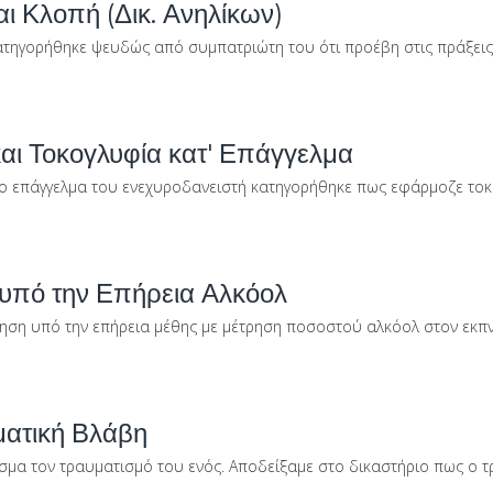
ι Κλοπή (Δικ. Ανηλίκων)
τηγορήθηκε ψευδώς από συμπατριώτη του ότι προέβη στις πράξεις τ
αι Τοκογλυφία κατ' Επάγγελμα
ο επάγγελμα του ενεχυροδανειστή κατηγορήθηκε πως εφάρμοζε τοκογ
υπό την Επήρεια Αλκόολ
ηση υπό την επήρεια μέθης με μέτρηση ποσοστού αλκόολ στον εκπνε
ατική Βλάβη
σμα τον τραυματισμό του ενός. Αποδείξαμε στο δικαστήριο πως ο τ